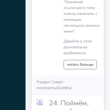
"Значения
ссылочного типа
можно изменить с
помощью
нескольких разных
имен".
Давайте в этом
досконально
разберёмся.
читать больше
Раздел: Смарт-
контракты(Solidity)
24. Поймём,