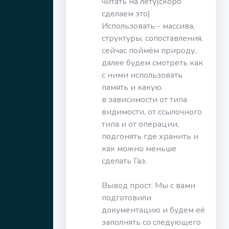
читать на лету(скоро
сделаем это)
Использовать - массива,
структуры, сопоставления,
сейчас поймём природу,
далее будем смотреть как
с ними использовать
память и какую.
в зависимости от типа
видимости, от ссылочного
типа и от операции,
подгонять где хранить и
как можно меньше
сделать Газ.
Вывод прост. Мы с вами
подготовили
документацию и будем её
заполнять со следующего