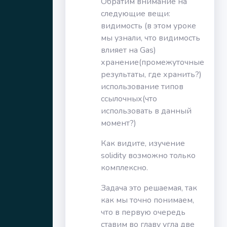
Обратим внимание на
следующие вещи:
видимость (в этом уроке
мы узнали, что видимость
влияет на Gas)
хранение(промежуточные
результаты, где хранить?)
использование типов
ссылочных(что
использовать в данный
момент?)
Как видите, изучение
solidity возможно только
комплексно.
Задача это решаемая, так
как мы точно понимаем,
что в первую очередь
ставим во главу угла две